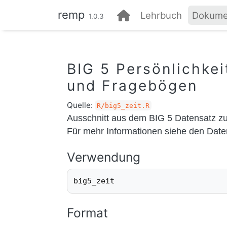
Direkt zum Inhalt springen
remp
Lehrbuch
Dokume
1.0.3
BIG 5 Persönlichkei
und Fragebögen
Quelle:
R/big5_zeit.R
Ausschnitt aus dem BIG 5 Datensatz zur
Für mehr Informationen siehe den Dat
Verwendung
big5_zeit
Format